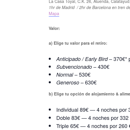
La Casa Toyal, C.K. 26, Aluenda, Calatayu
1hr de Madrid
/ 2hr de Barcelona en tren de
Mapa
Valor:
a) Elige tu valor para el retiro:
– 370€* p
Anticipado / Early Bird
– 430€
Subvencionado
– 530€
Normal
– 630€
Generoso
b) Elige tu opción de alojamiento & alim
Individual 89€ — 4 noches por 
Doble 83€ — 4 noches por 332
Triple 65€ — 4 noches por 260 