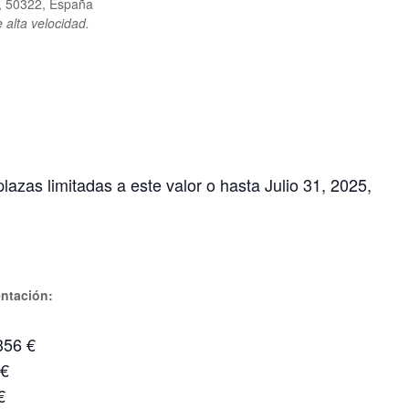
d, 50322, España
 alta velocidad.
lazas limitadas a este valor o hasta Julio 31, 2025,
entación:
356 €
 €
€