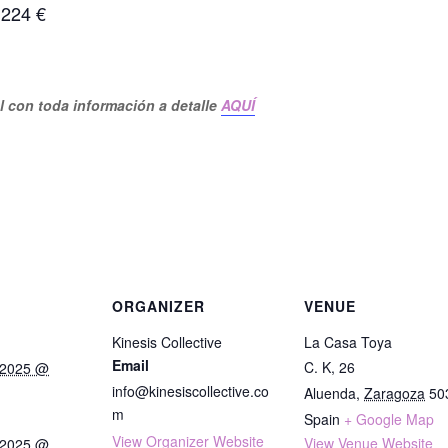
 224 €
 con toda información a detalle
AQUÍ
ORGANIZER
VENUE
Kinesis Collective
La Casa Toya
Email
C. K, 26
 2025 @
info@kinesiscollective.co
Aluenda
,
Zaragoza
50
m
Spain
+ Google Map
View Organizer Website
View Venue Website
 2025 @