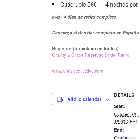
Cuádruple 56€ — 4 noches por
a+b= 4 días de retiro completo
Descarga el dossier completo en Español
Registro: (formulario en Inglés)
Gravity & Grace Reservación del Retiro
www.kinesiscollective.com
DETAILS
Add to calendar
Start:
October 22,
16:00
CEST
End:
October 26,