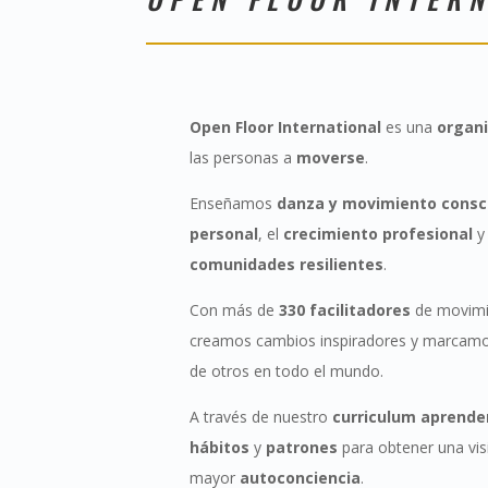
Open Floor International
es una
organi
las personas a
moverse
.
Enseñamos
danza y movimiento consc
personal
, el
c
recimiento profesional
y 
comunidades resilientes
.
Con más de
330 facilitadores
de movimi
creamos cambios inspiradores y marcamos 
de otros en todo el mundo.
A través de nuestro
curriculum
aprend
hábitos
y
patrones
para obtener una vi
mayor
autoconciencia
.