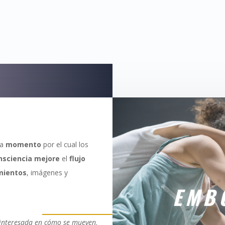
a
momento
por el cual los
nsciencia
mejore
el
flujo
mientos
, imágenes y
EMB
 interesada en cómo se mueven,