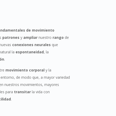
undamentales de movimiento
os
patrones
y
ampliar
nuestro
rango
de
a nuevas
conexiones neurales
que
atural la
espontaneidad
, la
ión
.
ntre
movimiento
corporal
y la
 entorno, de modo que, a mayor variedad
en nuestros movimientos, mayores
les para
transitar
la vida con
cilidad
.