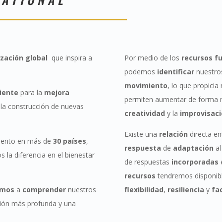
zación global
que inspira a
Por medio de los
recursos f
podemos
identificar
nuestr
movimiento
, lo que propici
iente
para la
mejora
permiten aumentar de forma n
la construcción de nuevas
creatividad
y la
improvisac
Existe una
relación
directa e
ento en más de
30 países
,
respuesta
de
adaptación
al
la diferencia en el bienestar
de respuestas
incorporadas
recursos
tendremos disponib
emos
a
comprender
nuestros
flexibilidad
,
resiliencia
y
fa
sión más profunda y una