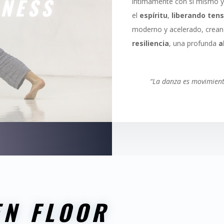
NESS
íntimamente con sí mismo y
el
espíritu
,
liberando
tens
moderno y acelerado, creand
resiliencia
, una profunda
a
“La danza es movimiento
EN FLOOR